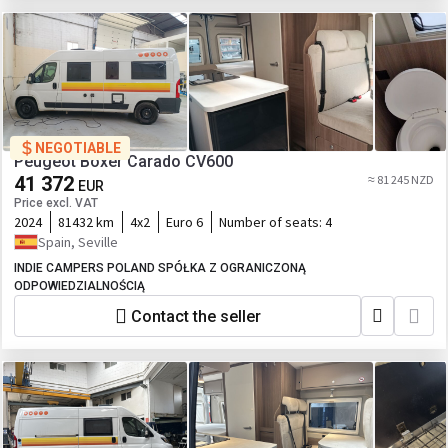
NEGOTIABLE
Peugeot Boxer Carado CV600
41 372
≈ 81 245 NZD
EUR
Price excl. VAT
2024
81432 km
4x2
Euro 6
Number of seats:
4
Spain, Seville
INDIE CAMPERS POLAND SPÓŁKA Z OGRANICZONĄ
ODPOWIEDZIALNOŚCIĄ
Contact the seller