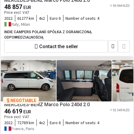
MERCEDES-BENZ Marco Polo 240d 2.0
48 857
≈ 95 944 NZD
EUR
Price excl. VAT
2022
61277 km
4x2
Euro 6
Number of seats:
4
Italy, Milan
INDIE CAMPERS POLAND SPÓŁKA Z OGRANICZONĄ
ODPOWIEDZIALNOŚCIĄ
Contact the seller
NEGOTIABLE
MERCEDES-BENZ Marco Polo 240d 2.0
46 619
≈ 91 549 NZD
EUR
Price excl. VAT
2022
72769 km
4x2
Euro 6
Number of seats:
4
France, Paris