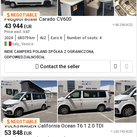
NEGOTIABLE
Peugeot Boxer Carado CV600
43 944
≈ 86 296 NZD
EUR
Price excl. VAT
2024
68079 km
4x2
Euro 6
Number of seats:
4
Italy, Venice
INDIE CAMPERS POLAND SPÓŁKA Z OGRANICZONĄ
ODPOWIEDZIALNOŚCIĄ
Contact the seller
NEGOTIABLE
VOLKSWAGEN California Ocean T6.1 2.0 TDI
53 848
≈ 105 745 NZD
EUR