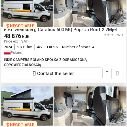
NEGOTIABLE
FIAT Weinsberg Carabus 600 MQ Pop-Up Roof 2.2Mjet
48 876
≈ 95 981 NZD
EUR
Price excl. VAT
2024
60719 km
4x2
Euro 6
Number of seats:
4
Poland, -
INDIE CAMPERS POLAND SPÓŁKA Z OGRANICZONĄ
ODPOWIEDZIALNOŚCIĄ
Contact the seller
NEGOTIABLE