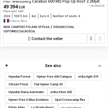
FIAT Weinsberg Carabus 600 MQ Pop-Up Roof 2.2Mjet
49 394
≈ 96 998 NZD
EUR
Price excl. VAT
2024
55871 km
4x2
Euro 6
Number of seats:
4
France, Nice
INDIE CAMPERS POLAND SPÓŁKA Z OGRANICZONĄ
ODPOWIEDZIALNOŚCIĄ
Contact the seller
See also
Hyundai Porest
Hymer Free 600 Campus
eriba light 470
Citroën Pössl
Fiat Hymer Camp 55
Hyundai Staria Automatic
eriba triton 420
Hymer Free S Blue Evolution
Opel Crosscamp flex
Pilote Atlas
La Strada Nova L