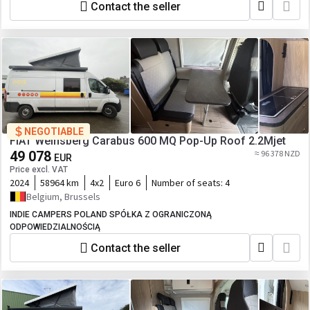
Contact the seller
NEGOTIABLE
FIAT Weinsberg Carabus 600 MQ Pop-Up Roof 2.2Mjet
49 078
≈ 96 378 NZD
EUR
Price excl. VAT
2024
58964 km
4x2
Euro 6
Number of seats:
4
Belgium, Brussels
INDIE CAMPERS POLAND SPÓŁKA Z OGRANICZONĄ
ODPOWIEDZIALNOŚCIĄ
Contact the seller