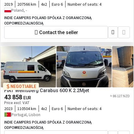
2019
207566 km
4x2
Euro 6
Number of seats:
4
Poland, -
INDIE CAMPERS POLAND SPÓŁKA Z OGRANICZONĄ
ODPOWIEDZIALNOŚCIĄ
Contact the seller
NEGOTIABLE
FIAT Weinsberg Carabus 600 K 2.2Mjet
43 858
≈ 86 127 NZD
EUR
Price excl. VAT
2023
110504 km
4x2
Euro 6
Number of seats:
4
Portugal, Lisbon
INDIE CAMPERS POLAND SPÓŁKA Z OGRANICZONĄ
ODPOWIEDZIALNOŚCIĄ