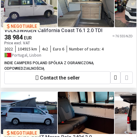
NEGOTIABLE
VOLKSWAGEN California Coast T6.1 2.0 TDI
38 984
≈ 76 555 NZD
EUR
Price excl. VAT
2022
104915 km
4x2
Euro 6
Number of seats:
4
Portugal, Lisbon
INDIE CAMPERS POLAND SPÓŁKA Z OGRANICZONĄ
ODPOWIEDZIALNOŚCIĄ
Contact the seller
NEGOTIABLE