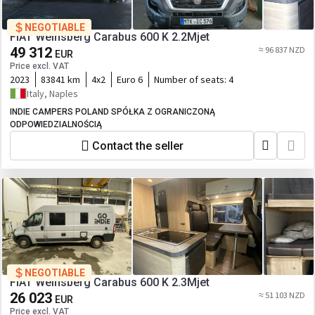
NEGOTIABLE
FIAT Weinsberg Carabus 600 K 2.2Mjet
49 312
≈ 96 837 NZD
EUR
Price excl. VAT
2023
83841 km
4x2
Euro 6
Number of seats:
4
Italy, Naples
INDIE CAMPERS POLAND SPÓŁKA Z OGRANICZONĄ
ODPOWIEDZIALNOŚCIĄ
Contact the seller
NEGOTIABLE
FIAT Weinsberg Carabus 600 K 2.3Mjet
26 023
≈ 51 103 NZD
EUR
Price excl. VAT