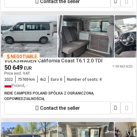
Contact the seller
NEGOTIABLE
VOLKSWAGEN California Coast T6.1 2.0 TDI
50 649
≈ 99 463 NZD
EUR
Price excl. VAT
2022
75769 km
4x2
Euro 6
Number of seats:
4
Poland, -
INDIE CAMPERS POLAND SPÓŁKA Z OGRANICZONĄ
ODPOWIEDZIALNOŚCIĄ
Contact the seller