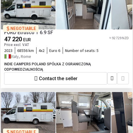
NEGOTIABLE
FORD Etrusco T 6.9 SF
47 220
≈ 92 729 NZD
EUR
Price excl. VAT
2023
68556 km
4x2
Euro 6
Number of seats:
5
Italy, Rome
INDIE CAMPERS POLAND SPÓŁKA Z OGRANICZONĄ
ODPOWIEDZIALNOŚCIĄ
Contact the seller
NEGOTIABLE