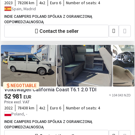
2023
78206 km
4x2
Euro 6
Number of seats:
4
Spain, Madrid
INDIE CAMPERS POLAND SPÓŁKA Z OGRANICZONĄ
ODPOWIEDZIALNOŚCIĄ
Contact the seller
NEGOTIABLE
Volkswagen California Coast T6.1 2.0 TDI
52 981
≈ 104 043 NZD
EUR
Price excl. VAT
2022
78438 km
4x2
Euro 6
Number of seats:
4
Poland, -
INDIE CAMPERS POLAND SPÓŁKA Z OGRANICZONĄ
ODPOWIEDZIALNOŚCIĄ