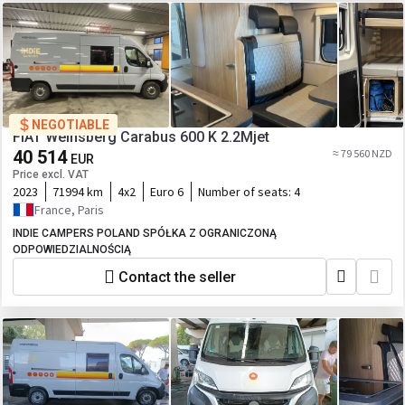
NEGOTIABLE
FIAT Weinsberg Carabus 600 K 2.2Mjet
40 514
≈ 79 560 NZD
EUR
Price excl. VAT
2023
71994 km
4x2
Euro 6
Number of seats:
4
France, Paris
INDIE CAMPERS POLAND SPÓŁKA Z OGRANICZONĄ
ODPOWIEDZIALNOŚCIĄ
Contact the seller