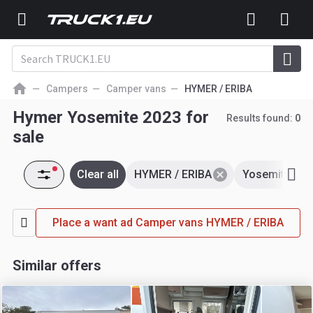
Campers
Camper vans
HYMER / ERIBA
Hymer Yosemite 2023 for
Results found:
0
sale
Clear all
HYMER / ERIBA
Yosemite 202
Place a want ad Camper vans HYMER / ERIBA
Similar offers