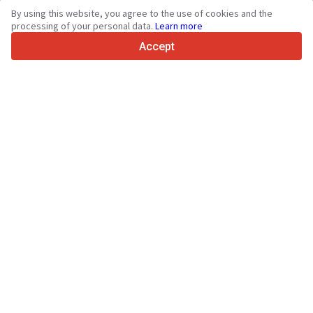
By using this website, you agree to the use of cookies and the
4.7/5
processing of your personal data.
Learn more
Trustpilot
Accept
For sellers
Promotion services
Paid services pricing
Support
For buyers
Brand reviews
Exhibitions
Leasing
Resources
About Truck1
Blog